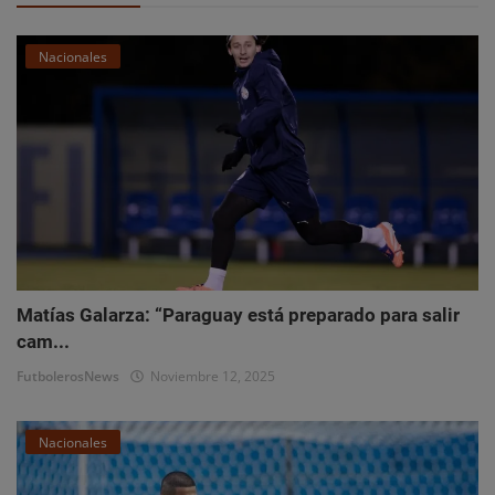
Nacionales
Matías Galarza: “Paraguay está preparado para salir
cam...
FutbolerosNews
Noviembre 12, 2025
Nacionales