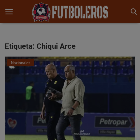
Etiqueta: Chiqui Arce
Inicio
Nacionales
Noticias
Competencias
Opinión y Análisis
Historia
Promesas