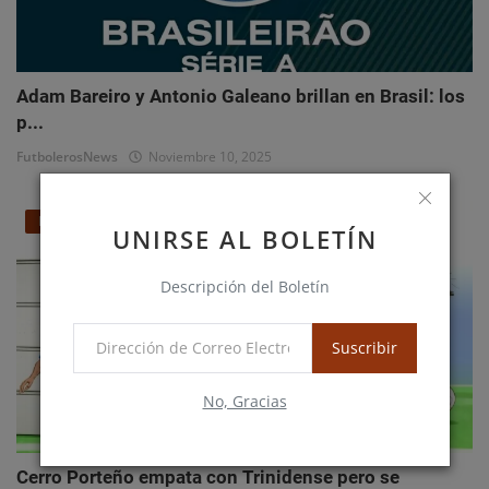
Adam Bareiro y Antonio Galeano brillan en Brasil: los
p...
FutbolerosNews
Noviembre 10, 2025
Nacionales
UNIRSE AL BOLETÍN
Descripción del Boletín
Suscribir
No, Gracias
Cerro Porteño empata con Trinidense pero se