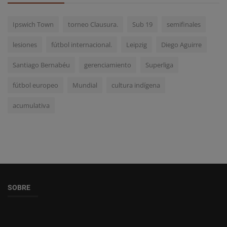
Ipswich Town
torneo Clausura.
Sub 19
semifinales
lesiones
fútbol internacional.
Leipzig
Diego Aguirre
Santiago Bernabéu
gerenciamiento
Superliga
fútbol europeo
Mundial
cultura indígena
acumulativa
SOBRE