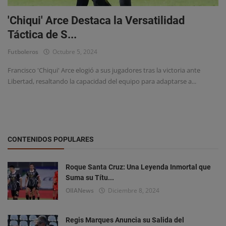
Estadísticas
'Chiqui' Arce Destaca la Versatilidad
Chismes y Curiosidades
Táctica de S...
Futboleros
Octubre 5, 2024
Francisco 'Chiqui' Arce elogió a sus jugadores tras la victoria ante
Libertad, resaltando la capacidad del equipo para adaptarse a...
CONTENIDOS POPULARES
Roque Santa Cruz: Una Leyenda Inmortal que
Suma su Títu...
OlIANews
Diciembre 8, 2024
Regis Marques Anuncia su Salida del