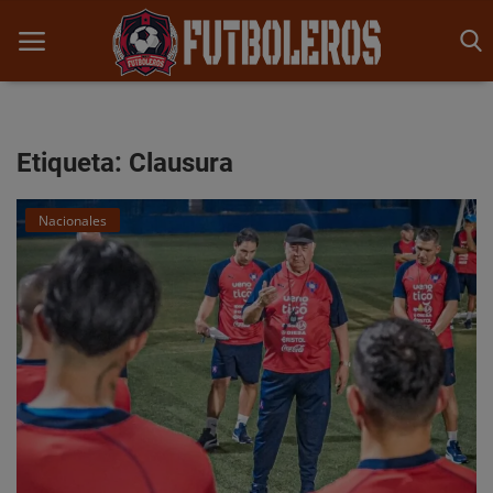
Etiqueta: Clausura
Inicio
Nacionales
Noticias
Competencias
Opinión y Análisis
Historia
Promesas