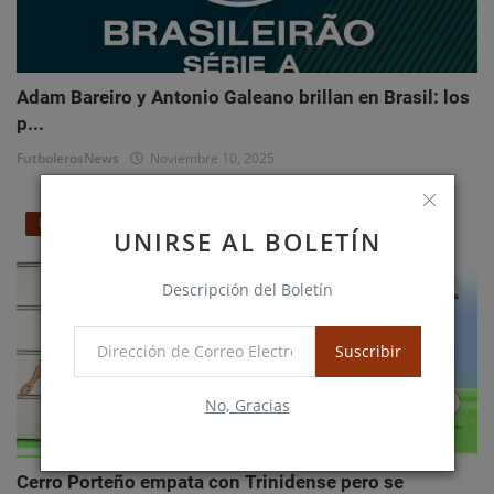
Adam Bareiro y Antonio Galeano brillan en Brasil: los
p...
FutbolerosNews
Noviembre 10, 2025
Nacionales
UNIRSE AL BOLETÍN
Descripción del Boletín
Suscribir
No, Gracias
Cerro Porteño empata con Trinidense pero se