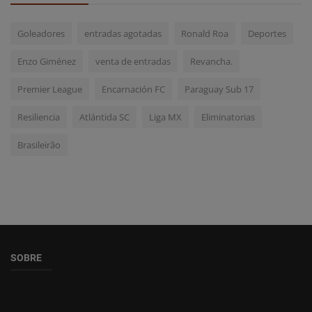
Goleadores
entradas agotadas
Ronald Roa
Deportes
Enzo Giménez
venta de entradas
Revancha.
Premier League
Encarnación FC
Paraguay Sub 17
Resiliencia
Atlántida SC
Liga MX
Eliminatorias
Brasileirão
SOBRE