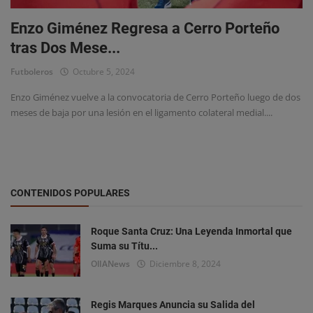
Estadísticas
Enzo Giménez Regresa a Cerro Porteño
Chismes y Curiosidades
tras Dos Mese...
Futboleros
Octubre 5, 2024
Enzo Giménez vuelve a la convocatoria de Cerro Porteño luego de dos
meses de baja por una lesión en el ligamento colateral medial....
CONTENIDOS POPULARES
Roque Santa Cruz: Una Leyenda Inmortal que
Suma su Títu...
OlIANews
Diciembre 8, 2024
Regis Marques Anuncia su Salida del