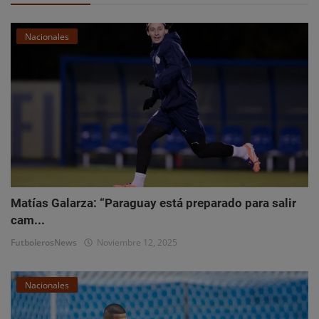
Nacionales
Matías Galarza: “Paraguay está preparado para salir
cam...
FutbolerosNews
Noviembre 12, 2025
Nacionales