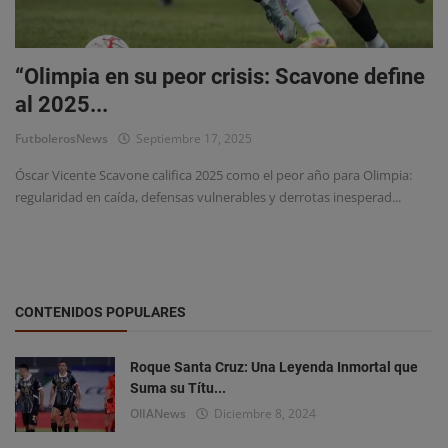
“Olimpia en su peor crisis: Scavone define
al 2025...
FutbolerosNews
Septiembre 17, 2025
Óscar Vicente Scavone califica 2025 como el peor año para Olimpia:
regularidad en caída, defensas vulnerables y derrotas inesperad...
CONTENIDOS POPULARES
Roque Santa Cruz: Una Leyenda Inmortal que
Suma su Títu...
OlIANews
Diciembre 8, 2024