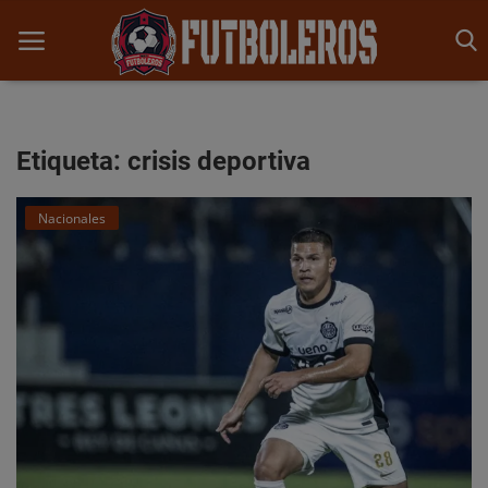
Etiqueta: crisis deportiva
Inicio
Nacionales
Noticias
Competencias
Opinión y Análisis
Historia
Promesas