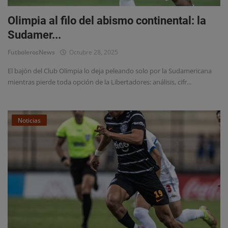
Estadísticas
Olimpia al filo del abismo continental: la
Chismes y Curiosidades
Sudamer...
FutbolerosNews
Octubre 28, 2025
El bajón del Club Olimpia lo deja peleando solo por la Sudamericana
mientras pierde toda opción de la Libertadores: análisis, cifr...
Noticias