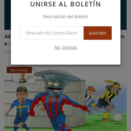
UNIRSE AL BOLETÍN
Descripción del Boletín
Suscribir
Adam Bareiro y Antonio Galeano brillan en Brasil: los
p...
No, Gracias
FutbolerosNews
Noviembre 10, 2025
Nacionales