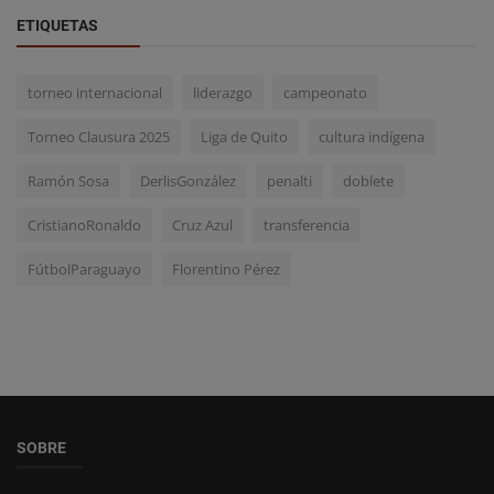
ETIQUETAS
torneo internacional
liderazgo
campeonato
Torneo Clausura 2025
Liga de Quito
cultura indígena
Ramón Sosa
DerlisGonzález
penalti
doblete
CristianoRonaldo
Cruz Azul
transferencia
FútbolParaguayo
Florentino Pérez
SOBRE