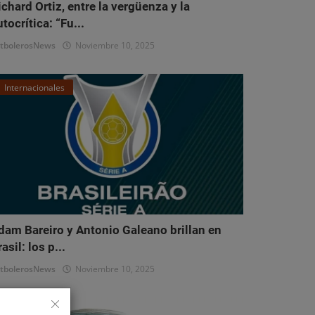
ichard Ortiz, entre la vergüenza y la
utocrítica: “Fu...
tbolerosNews
Noviembre 10, 2025
Internacionales
dam Bareiro y Antonio Galeano brillan en
asil: los p...
tbolerosNews
Noviembre 10, 2025
Nacionales