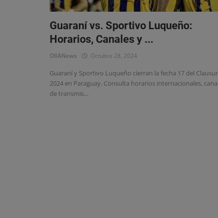
Estadísticas
Chismes y Curiosidades
Guaraní vs. Sportivo Luqueño:
Horarios, Canales y ...
OlIANews
Octubre 28, 2024
Guaraní y Sportivo Luqueño cierran la fecha 17 del Clausu
2024 en Paraguay. Consulta horarios internacionales, cana
de transmis...