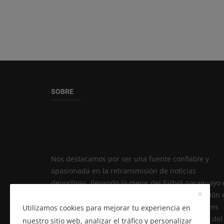
SOBRE
Nos destacamos por ser una fuente confiable y
apasionada en la retransmisión de noticias
deportivas, llevando lo mejor del fútbol paraguayo 
internacional a miles de fanáticos. Nuestra misión 
informar, conectar y hacer vibrar a los seguidores
Utilizamos cookies para mejorar tu experiencia en
con las últimas novedades, análisis y opiniones del
nuestro sitio web, analizar el tráfico y personalizar