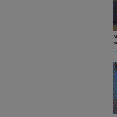
M
p
Fu