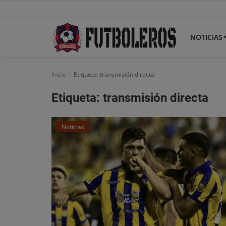
NOTICIAS
Inicio
Etiqueta: transmisión directa
Etiqueta: transmisión directa
Inicio
Noticias
Noticias
Competencias
Opinión y Análisis
Historia
Promesas