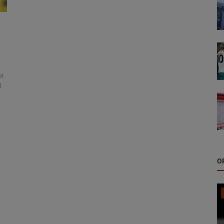
ra
l
O