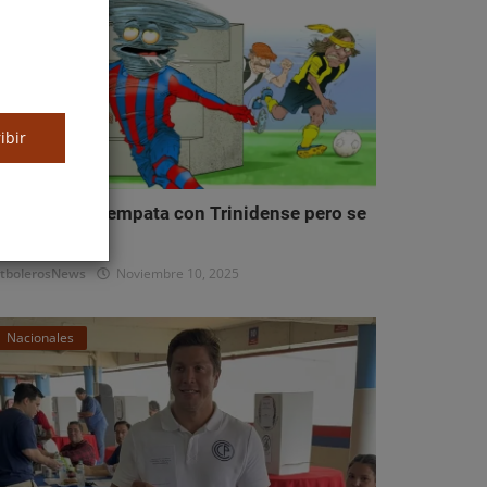
ibir
erro Porteño empata con Trinidense pero se
antiene co...
tbolerosNews
Noviembre 10, 2025
Nacionales