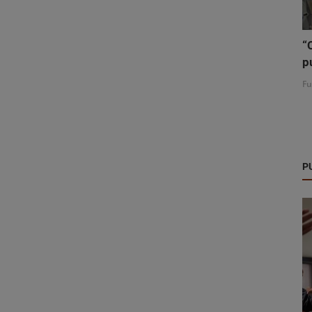
“
p
Fu
P
Nacionales