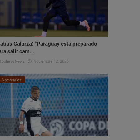
atías Galarza: “Paraguay está preparado
ara salir cam...
tbolerosNews
Noviembre 12, 2025
Nacionales