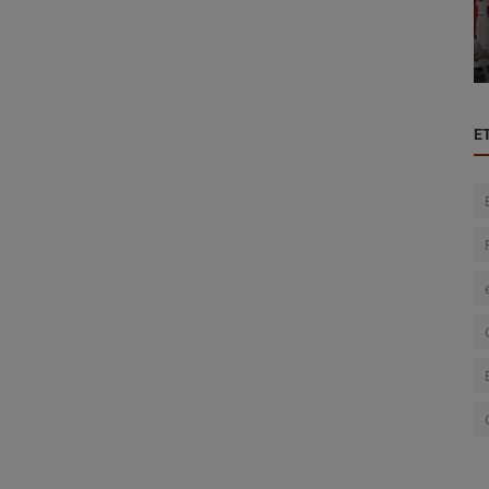
para el
Cerro Porteño apuesta por la renovación:
Jorge Bava es presentado como...
E