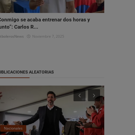
Conmigo se acaba entrenar dos horas y
unto”: Carlos R...
tbolerosNews
Noviembre 7, 2025
UBLICACIONES ALEATORIAS
Nacionales
Nacionales
Deportivo Recoleta Empata con