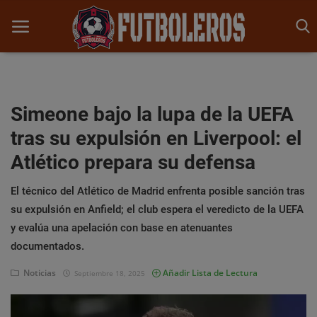
Simeone bajo la lupa de la UEFA
tras su expulsión en Liverpool: el
Inicio
Atlético prepara su defensa
Noticias
El técnico del Atlético de Madrid enfrenta posible sanción tras
Competencias
su expulsión en Anfield; el club espera el veredicto de la UEFA
y evalúa una apelación con base en atenuantes
Opinión y Análisis
documentados.
Historia
Noticias
Añadir Lista de Lectura
Septiembre 18, 2025
Promesas