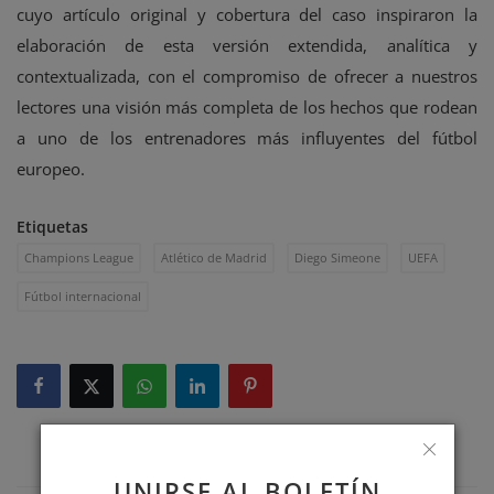
cuyo artículo original y cobertura del caso inspiraron la
elaboración de esta versión extendida, analítica y
contextualizada, con el compromiso de ofrecer a nuestros
lectores una visión más completa de los hechos que rodean
a uno de los entrenadores más influyentes del fútbol
europeo.
Etiquetas
Champions League
Atlético de Madrid
Diego Simeone
UEFA
Fútbol internacional
UNIRSE AL BOLETÍN