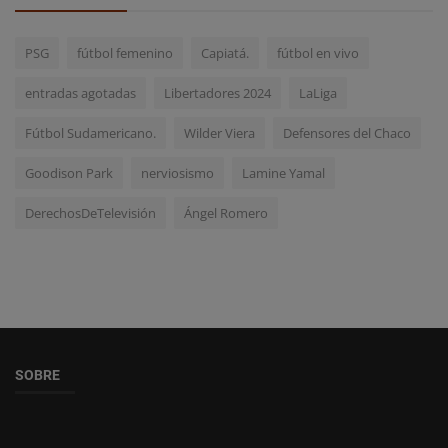
PSG
fútbol femenino
Capiatá.
fútbol en vivo
entradas agotadas
Libertadores 2024
LaLiga
Fútbol Sudamericano.
Wilder Viera
Defensores del Chaco
Goodison Park
nerviosismo
Lamine Yamal
DerechosDeTelevisión
Ángel Romero
SOBRE