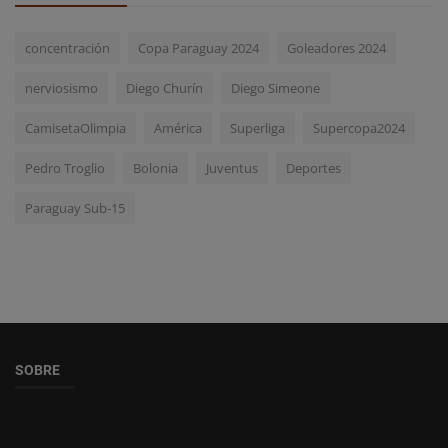
concentración
Copa Paraguay 2024
Goleadores 2024
nerviosismo
Diego Churín
Diego Simeone
CamisetaOlimpia
América
Superliga
Supercopa2024
Pedro Troglio
Bolonia
Juventus
Deportes
Paraguay Sub-15
SOBRE