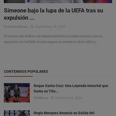
Estadísticas
Simeone bajo la lupa de la UEFA tras su
Chismes y Curiosidades
expulsión ...
FutbolerosNews
Septiembre 18, 2025
El técnico del Atlético de Madrid enfrenta posible sanción tras su
expulsión en Anfield; el club espera el veredicto de la UEFA y ...
CONTENIDOS POPULARES
Roque Santa Cruz: Una Leyenda Inmortal que
Suma su Títu...
OlIANews
Diciembre 8, 2024
Regis Marques Anuncia su Salida del