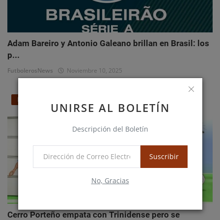
Adam Bareiro y Antonio Galeano brillan en Brasil: los
p...
FutbolerosNews
Noviembre 10, 2025
Nacionales
UNIRSE AL BOLETÍN
Descripción del Boletín
Suscribir
No, Gracias
Cerro Porteño empata con Trinidense pero se