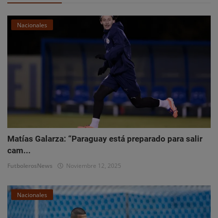
Nacionales
Matías Galarza: “Paraguay está preparado para salir
cam...
FutbolerosNews
Noviembre 12, 2025
Nacionales